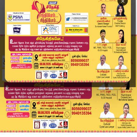
×
Home
வீடியோ ஸ்டோரி
மக்களே உஷார்! 13 மாவட்டங்களுக்கு கனமழை அலர்ட் |...