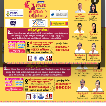
×
Home
வீடியோ ஸ்டோரி
Suresh raina | Shikhar Dhawan | சுரேஷ் ரெய்னா, ...