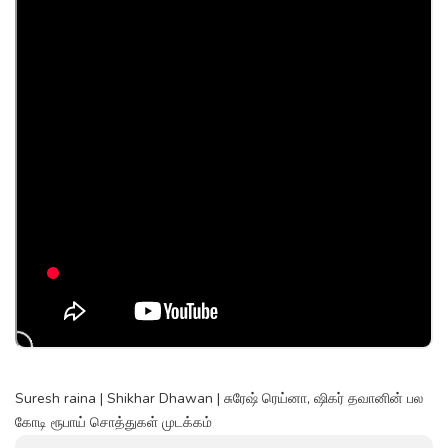
Suresh raina | Shikhar Dhawan | சுரேஷ் ரெய்னா, ஷிகர் தவானின் பல
கோடி ரூபாய் சொத்துகள் முடக்கம்