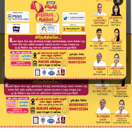
×
Home
வீடியோ ஸ்டோரி
Nainar Nagendran | கூட்டணி பேச்சு; டெல்லி செல்...