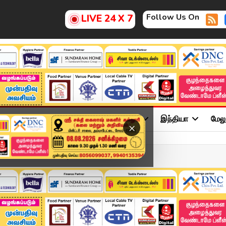
Follow Us On
LIVE 24 X 7
ு
சினிமா
அரசியல்
விளையாட்டு
இந்தியா
மேல
×
்மைகள் என்னென்ன..? | J...