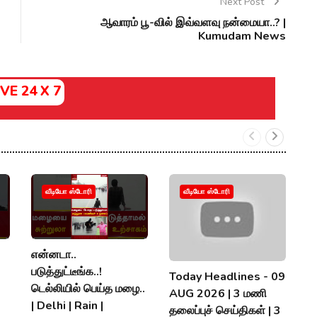
Next Post
ஆவாரம் பூ-வில் இவ்வளவு நன்மையா..? |
Kumudam News
IVE 24 X 7
வீடியோ ஸ்டோரி
வீடியோ ஸ்டோரி
என்னடா..
அ
படுத்துட்டீங்க..!
த
Today Headlines - 09
டெல்லியில் பெய்த மழை..
நி
AUG 2026 | 3 மணி
| Delhi | Rain |
ந
தலைப்புச் செய்திகள் | 3