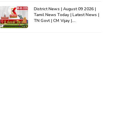
District News | August 09 2026 |
Tamil News Today | Latest News |
TN Govt | CM Vijay |
TVK|Tamilnadu