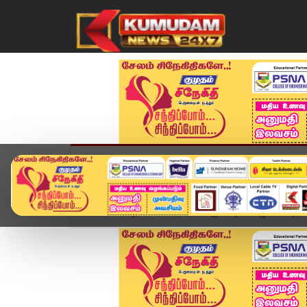
முகப்பு
விளையாட்டு
அண்மை
தமிழ்நாட
Home
வீடியோ ஸ்டோரி
கருப்பட்டியின் முக்கிய நன