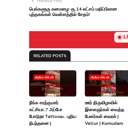
Previous Post
பெங்களூரு கனமழை: ரூ.14 லட்சம் மதிப்பிலான
புத்தகங்கள் வெள்ளத்தில் சேதம்!
L
RELATED POSTS
வீடியோ ஸ்டோரி
வீடியோ ஸ்டோரி
நீங்க சரத்குமார்
ஊர் திருவிழாவில்
கட்சியா..? அப்போ
இளைஞர்கள் வைத்த
போடுறா Tattooவ.. புதிய
பேனர்கள் வைரல் |
நிபந்தனை |
Vellur | Kumudam