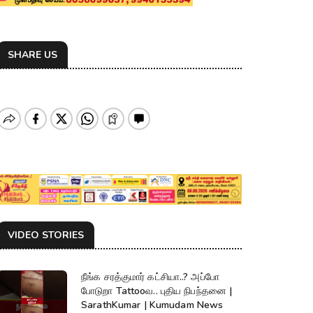
SHARE US
VIDEO STORIES
நீங்க சரத்குமார் கட்சியா..? அப்போ
போடுறா Tattooவ.. புதிய நிபந்தனை |
SarathKumar | Kumudam News