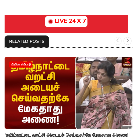
LIVE 24 X 7
RELATED POSTS
வீடியோ ஸ்டோரி
‘தமிழ்நாட்டை வறட்சி அடையச் செய்வதற்கே மேகதாது அணை!’