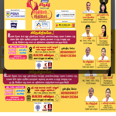
×
Home
வீடியோ ஸ்டோரி
ஆற்றின் நடுவே சிக்கியவரை தைரியமாக மீட்ட வீரர்கள...