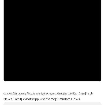
வாட்ஸ்அப் பயனர் பெயர் வசதிக்கு தடை கோரிய மத்திய அரசு|Tech
News Tamil| WhatsApp Username|Kumudam News