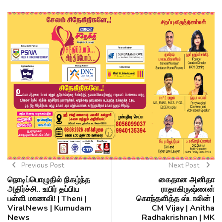
Previous Post
Next Post
நொடிப்பொழுதில் நிகழ்ந்த
கைதான அனிதா
அதிர்ச்சி.. உயிர் தப்பிய
ராதாகிருஷ்ணன்
பள்ளி மாணவி! | Theni |
கொந்தளித்த ஸ்டாலின் |
ViralNews | Kumudam
CM Vijay | Anitha
News
Radhakrishnan | MK