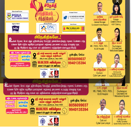
×
Home
வீடியோ ஸ்டோரி
BREAKING : தென்மேற்கு பருவமழைக்கு முன்கூட்டியே ...