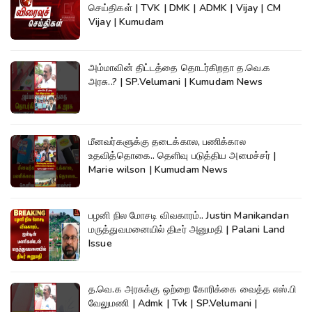
செய்திகள் | TVK | DMK | ADMK | Vijay | CM
Vijay | Kumudam
அம்மாவின் திட்டத்தை தொடர்கிறதா த.வெ.க
அரசு..? | SP.Velumani | Kumudam News
மீனவர்களுக்கு தடைக்கால, பணிக்கால
உதவித்தொகை.. தெளிவு படுத்திய அமைச்சர் |
Marie wilson | Kumudam News
பழனி நில மோசடி விவகாரம்.. Justin Manikandan
மருத்துவமனையில் திடீர் அனுமதி | Palani Land
Issue
த.வெ.க அரசுக்கு ஒற்றை கோரிக்கை வைத்த எஸ்.பி
வேலுமணி | Admk | Tvk | SP.Velumani |