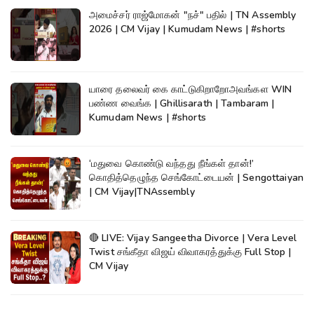
அமைச்சர் ராஜ்மோகன் "நச்" பதில் | TN Assembly
2026 | CM Vijay | Kumudam News | #shorts
யாரை தலைவர் கை காட்டுகிறாறோஅவங்கள WIN
பண்ண வைங்க | Ghillisarath | Tambaram |
Kumudam News | #shorts
‘மதுவை கொண்டு வந்தது நீங்கள் தான்!’
கொதித்தெழுந்த செங்கோட்டையன் | Sengottaiyan
| CM Vijay|TNAssembly
🔴 LIVE: Vijay Sangeetha Divorce | Vera Level
Twist சங்கீதா விஜய் விவாகரத்துக்கு Full Stop |
CM Vijay