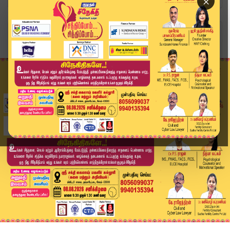
×
Home
வீடியோ ஸ்டோரி
ஆட்சிலும் பங்கு... அதிகாரத்திலும் பங்கு.. வன்னி...