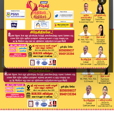
×
Home
வீடியோ ஸ்டோரி
"ஒன்றரை வயது குழந்தைக்கு மாத்திரையா?" அதிர்ச்சி...