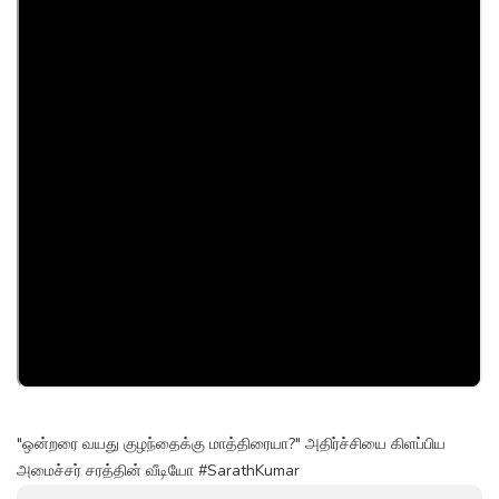
"ஒன்றரை வயது குழந்தைக்கு மாத்திரையா?" அதிர்ச்சியை கிளப்பிய
அமைச்சர் சரத்தின் வீடியோ #SarathKumar