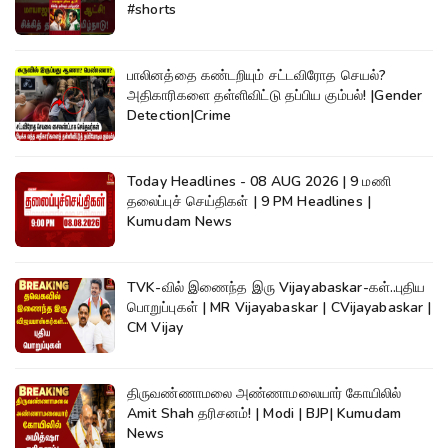
#shorts
பாலினத்தை கண்டறியும் சட்டவிரோத செயல்?
அதிகாரிகளை தள்ளிவிட்டு தப்பிய கும்பல்! |Gender
Detection|Crime
Today Headlines - 08 AUG 2026 | 9 மணி
தலைப்புச் செய்திகள் | 9 PM Headlines |
Kumudam News
TVK-வில் இணைந்த இரு Vijayabaskar-கள்..புதிய
பொறுப்புகள் | MR Vijayabaskar | CVijayabaskar |
CM Vijay
திருவண்ணாமலை அண்ணாமலையார் கோயிலில்
Amit Shah தரிசனம்! | Modi | BJP| Kumudam
News