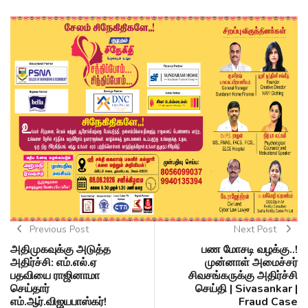
Previous Post
Next Post
அதிமுகவுக்கு அடுத்த
பண மோசடி வழக்கு..!
அதிர்ச்சி: எம்.எல்.ஏ
முன்னாள் அமைச்சர்
பதவியை ராஜினாமா
சிவசங்கருக்கு அதிர்ச்சி
செய்தார்
செய்தி | Sivasankar |
எம்.ஆர்.விஜயபாஸ்கர்!
Fraud Case