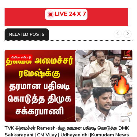
LIVE 24 X 7
RELATED POSTS
வீடியோ ஸ்டோரி
TVK அமைச்சர் Ramesh-க்கு தரமான பதிலடி கொடுத்த DMK
Sakkarapani | CM Vijay | Udhayanidhi |Kumudam News