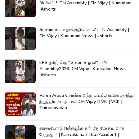
"பேச்சு"...! |TN Assembly | CM Vijay | Kumudam
|#shorts
Sentiment-ல தாக்குறீங்களா..? | TN Assembly |
CM Vijay | Kumudam News | #shorts
EPS தமிழ்-க்கு "Green Signal" |TN
Assembly2026| CM Vijay | Kumudam News
|#shorts
Vanni Arasu சொன்ன அந்த பெயர்..! உடனே தடுத்து
நிறுத்திய சபாநாயகர்|CM Vijay |TVK | VCK |
Thirumavalan
சாலையோரம் நின்றிருந்த கார் மீது மோதிய அரசு
பேருந்து...! | Kanyakumari | BusAccident |