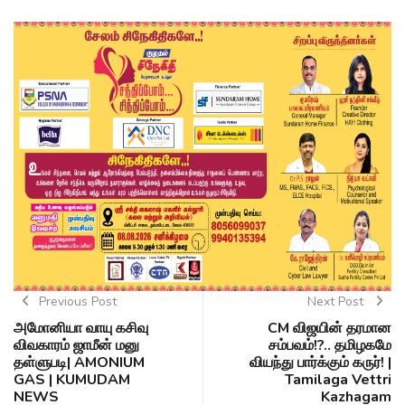
Previous Post
Next Post
அமோனியா வாயு கசிவு
CM விஜயின் தரமான
விவகாரம் ஜாமீன் மனு
சம்பவம்!?.. தமிழகமே
தள்ளுபடி| AMONIUM
வியந்து பார்க்கும் கருர்! |
GAS | KUMUDAM
Tamilaga Vettri
NEWS
Kazhagam