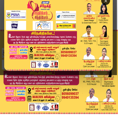
×
Home
வீடியோ ஸ்டோரி
PMK-யில் பரபரப்பு... அன்புமணியின் முடிவால் அரசி...