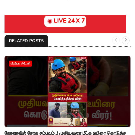
LIVE 24 X 7
RELATED POSTS
வீடியோ ஸ்டோரி
கேரளாவில் சோக சம்பவம்..! முதியவரை மீட்க உயிரை கொடுத்த