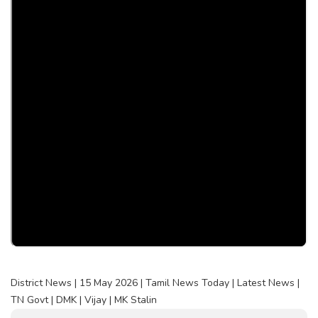
District News | 15 May 2026 | Tamil News Today | Latest News |
TN Govt | DMK | Vijay | MK Stalin