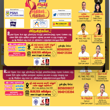
×
Home
வீடியோ ஸ்டோரி
Vijay Rally | Karur Tragedy | நாமக்கல்லில் புஸ்...