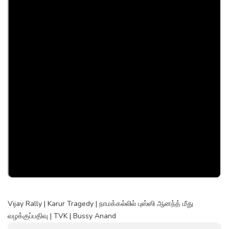
Vijay Rally | Karur Tragedy | நாமக்கல்லில் புஸ்ஸி ஆனந்த் மீது
வழக்குப்பதிவு | TVK | Bussy Anand