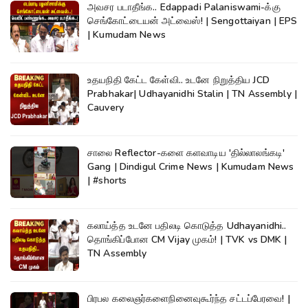
அவசர படாதீங்க.. Edappadi Palaniswami-க்கு
செங்கோட்டையன் அட்வைஸ்! | Sengottaiyan | EPS
| Kumudam News
உதயநிதி கேட்ட கேள்வி.. உடனே நிறுத்திய JCD
Prabhakar| Udhayanidhi Stalin | TN Assembly |
Cauvery
சாலை Reflector-களை களவாடிய 'தில்லாலங்கடி'
Gang | Dindigul Crime News | Kumudam News
| #shorts
கலாய்த்த உடனே பதிலடி கொடுத்த Udhayanidhi..
தொங்கிப்போன CM Vijay முகம்! | TVK vs DMK |
TN Assembly
பிரபல கலைஞர்களைநினைவுகூர்ந்த சட்டப்பேரவை! |