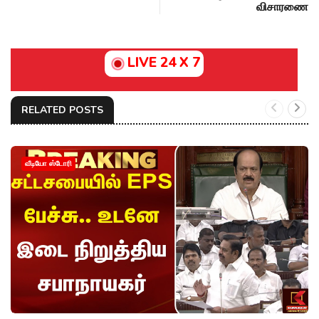
விசாரணை
LIVE 24 X 7
RELATED POSTS
வீடியோ ஸ்டோரி