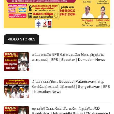
VIDEO STORIES
சட்டசபையில் EPS பேச்சு.. உடனே இடை நிறுத்திய
சபாநாயகர் | EPS | Speaker | Kumudam News
அவசர படாதீங்க.. Edappadi Palaniswami-க்கு
செங்கோட்டையன் அட்வைஸ்! | Sengottaiyan | EPS
| Kumudam News
உதயநிதி கேட்ட கேள்வி.. உடனே நிறுத்திய JCD
Prabhakar| Udhayanidhi Stalin | TN Assembly |