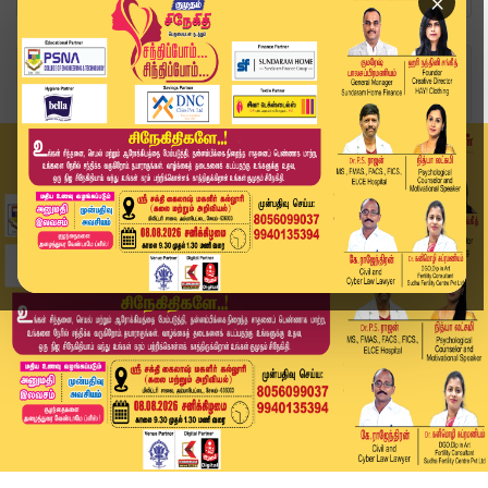
×
Home
வீடியோ ஸ்டோரி
தமிழ்நாட்டிற்குள் சட்டவிரோதமாக ஊடுருவ முயன்ற சி...