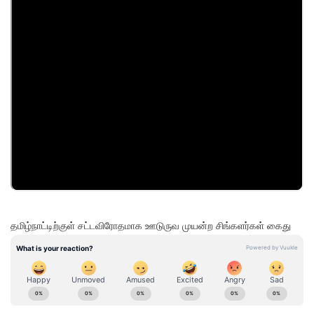
தமிழ்நாட்டிற்குள் சட்டவிரோதமாக ஊடுருவ முயன்ற சிங்களர்கள் கைது