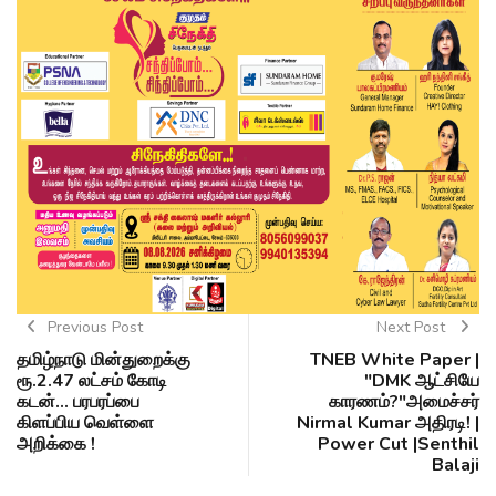
Previous Post
Next Post
தமிழ்நாடு மின்துறைக்கு
TNEB White Paper |
ரூ.2.47 லட்சம் கோடி
"DMK ஆட்சியே
கடன்... பரபரப்பை
காரணம்?"அமைச்சர்
கிளப்பிய வெள்ளை
Nirmal Kumar அதிரடி! |
அறிக்கை !
Power Cut |Senthil
Balaji