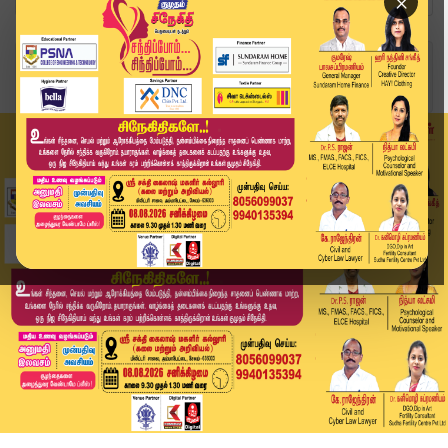
×
Home
வீடியோ ஸ்டோரி
TNEB | இந்த ஆண்டு மின் கட்டண உயர்வு..? அமைச்சர்...