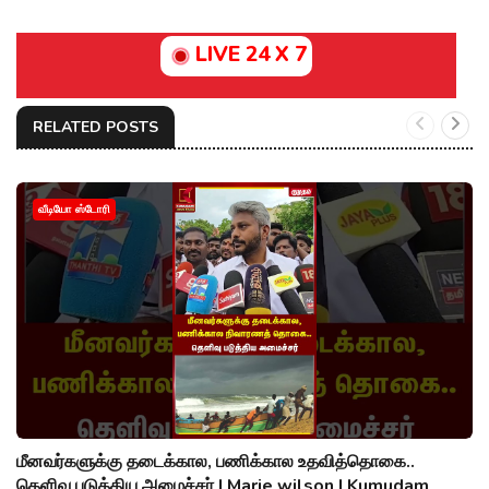
LIVE 24 X 7
RELATED POSTS
வீடியோ ஸ்டோரி
மீனவர்களுக்கு தடைக்கால, பணிக்கால உதவித்தொகை..
தெளிவு படுத்திய அமைச்சர் | Marie wilson | Kumudam