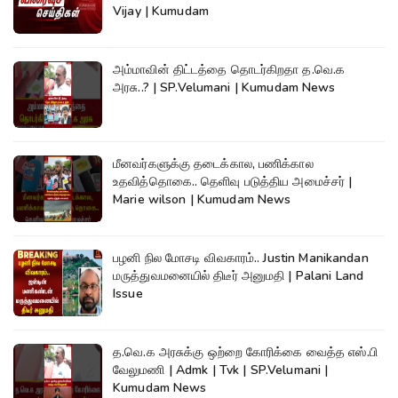
Vijay | Kumudam
அம்மாவின் திட்டத்தை தொடர்கிறதா த.வெ.க
அரசு..? | SP.Velumani | Kumudam News
மீனவர்களுக்கு தடைக்கால, பணிக்கால
உதவித்தொகை.. தெளிவு படுத்திய அமைச்சர் |
Marie wilson | Kumudam News
பழனி நில மோசடி விவகாரம்.. Justin Manikandan
மருத்துவமனையில் திடீர் அனுமதி | Palani Land
Issue
த.வெ.க அரசுக்கு ஒற்றை கோரிக்கை வைத்த எஸ்.பி
வேலுமணி | Admk | Tvk | SP.Velumani |
Kumudam News