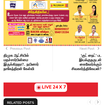
Previous Post
Next Post
திமுக ஆட்சியில்
'குட் நைட்' பட
மதச்சார்பின்மை
இயக்குநருடன்
இருக்கிறதா?.. நயினார்
கைகோர்க்கும்
நாகேந்திரன் கேள்வி
சிவகார்த்திகேயன்?
LIVE 24 X 7
RELATED POSTS