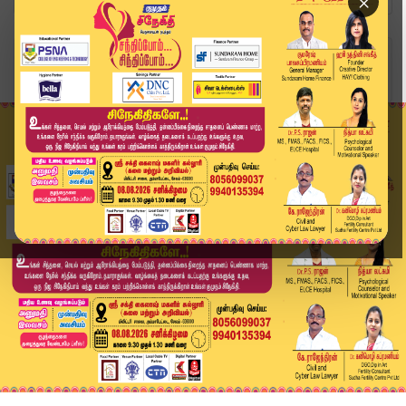
×
Home
வீடியோ ஸ்டோரி
ஏடிஜிபி ஜெயராமிடம் விசாரணை நிறைவு | Kumudam News