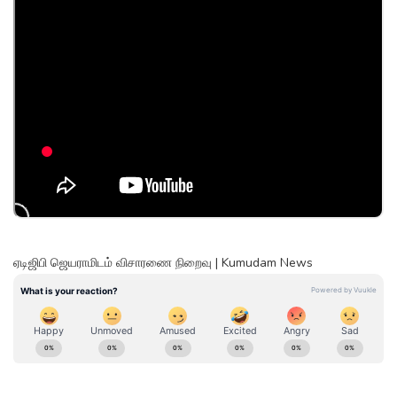
ஏடிஜிபி ஜெயராமிடம் விசாரணை நிறைவு | Kumudam News