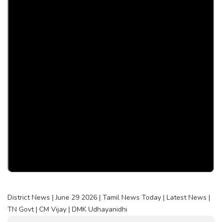
District News | June 29 2026 | Tamil News Today | Latest News |
TN Govt | CM Vijay | DMK Udhayanidhi