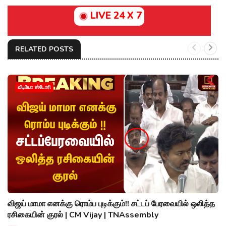
LIVE 24 X 7
RELATED POSTS
வீடியோ ஸ்டோரி
விஜய் மாமா எனக்கு ரொம்ப புடிக்கும்!! சட்டப் பேரவையில் ஒலித்த
ரசிகையின் குரல் | CM Vijay | TNAssembly