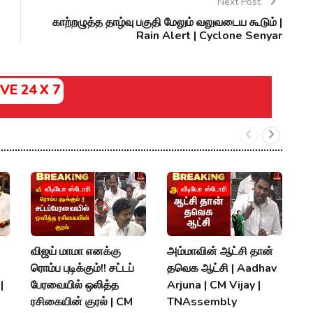
Next Post
காற்றழுத்த தாழ்வு பகுதி மேலும் வலுவடைய கூடும் |
Rain Alert | Cyclone Senyar
IVE 24 X 7
வீடியோ ஸ்டோரி
வீடியோ ஸ்டோரி
விஜய் மாமா எனக்கு
அம்மாவின் ஆட்சி தான்
ந
ரொம்ப புடிக்கும்!! சட்டப்
தவெக ஆட்சி | Aadhav
B
|
பேரவையில் ஒலித்த
Arjuna | CM Vijay |
V
ரசிகையின் குரல் | CM
TNAssembly