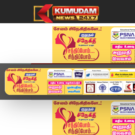
முகப்பு
விளையாட்டு
அண்மை
தமிழ்நாட
Home
வீடியோ ஸ்டோரி
தொழிற்சாலைக்கு எதிர்ப்பு