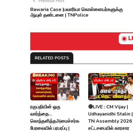
Previous Post
Bawaria Case |பவாரியா கொள்ளையர்களுக்கு
ஆயுள் தண்டனை | TNPolice
L
RELATED POSTS
வீடியோ ஸ்டோரி
வீடியோ ஸ்டோரி
ரகுபதியின் ஒரு
🔴LIVE : CM Vijay |
வார்த்தை...
Udhayanidhi Stalin |
கொந்தளித்தஅமைச்சர்கள்!
TN Assembly 2026 
பேரவையில் பரபரப்பு |
சட்டசபையில் காரசார