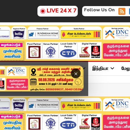
Follow Us On
LIVE 24 X 7
ு
சினிமா
அரசியல்
விளையாட்டு
இந்தியா
மேல
×
 கடையடைப்பு போராட்டத்தி...