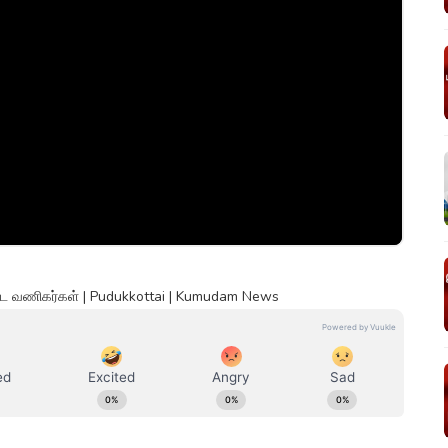
பட்ட வணிகர்கள் | Pudukkottai | Kumudam News