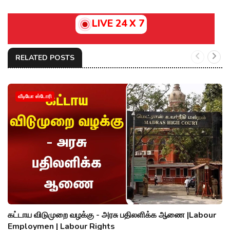
LIVE 24 X 7
RELATED POSTS
வீடியோ ஸ்டோரி
கட்டாய விடுமுறை வழக்கு - அரசு பதிலளிக்க ஆணை |Labour
Employmen | Labour Rights