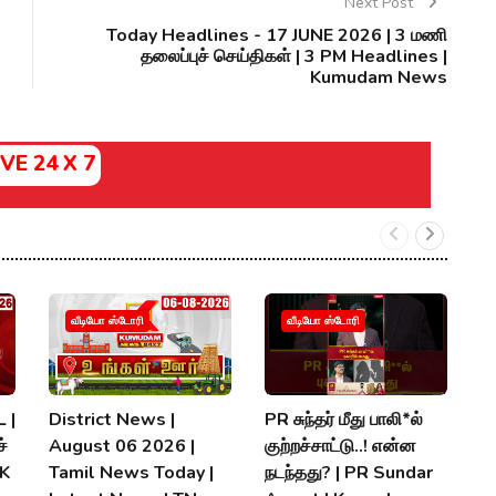
Next Post
Today Headlines - 17 JUNE 2026 | 3 மணி
தலைப்புச் செய்திகள் | 3 PM Headlines |
Kumudam News
IVE 24 X 7
வீடியோ ஸ்டோரி
வீடியோ ஸ்டோரி
 |
District News |
PR சுந்தர் மீது பாலி*ல்
நி
்
August 06 2026 |
குற்றச்சாட்டு..! என்ன
த
MK
Tamil News Today |
நடந்தது? | PR Sundar
மு