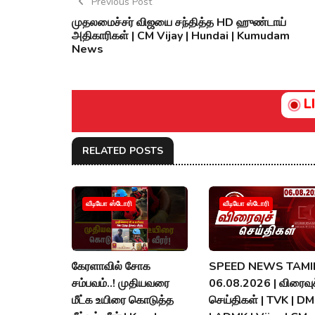
Previous Post
முதலமைச்சர் விஜயை சந்தித்த HD ஹுண்டாய்
அதிகாரிகள் | CM Vijay | Hundai | Kumudam
News
L
RELATED POSTS
வீடியோ ஸ்டோரி
வீடியோ ஸ்டோரி
கேரளாவில் சோக
SPEED NEWS TAMIL
சம்பவம்..! முதியவரை
06.08.2026 | விரைவுச
மீட்க உயிரை கொடுத்த
செய்திகள் | TVK | D