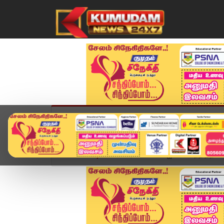
முகப்பு
விளையாட்டு
அண்மை
தமிழ்நாட
Home
வீடியோ ஸ்டோரி
CM விஜய்யை சந்தித்த வ