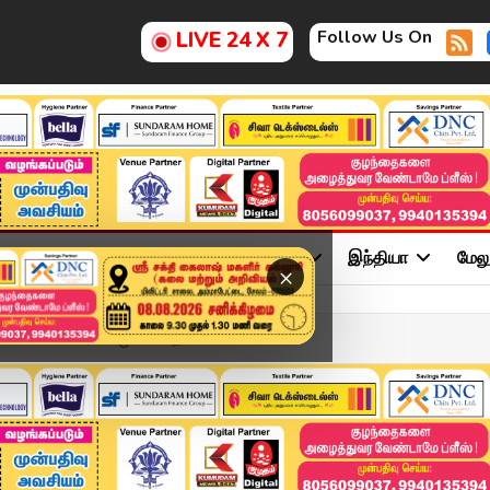
Follow Us On
LIVE 24 X 7
ு
சினிமா
அரசியல்
விளையாட்டு
இந்தியா
மேல
×
ைகோ.. வெளியான முக்கிய தகவல...