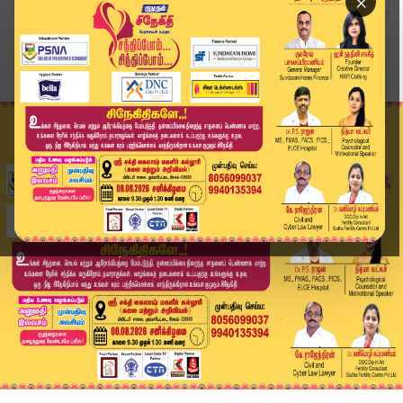
×
Home
வீடியோ ஸ்டோரி
SIR-ல் நிலவும் குழப்பங்கள் - முதலமைச்சர் குற்றச...