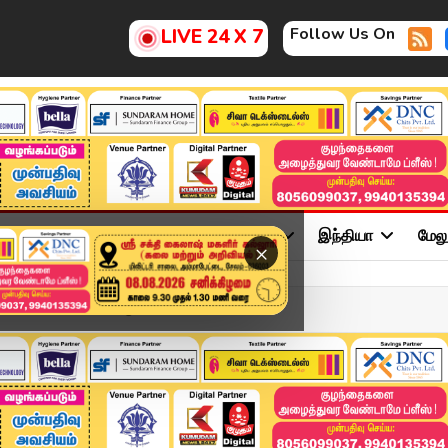
Follow Us On
LIVE 24 X 7
ு
சினிமா
அரசியல்
விளையாட்டு
இந்தியா
மேல
×
யம் வெளியிட வேண்டும்" - ...