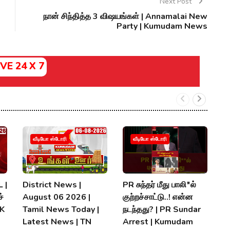
Next Post
நான் சிந்தித்த 3 விஷயங்கள் | Annamalai New
Party | Kumudam News
IVE 24 X 7
வீடியோ ஸ்டோரி
வீடியோ ஸ்டோரி
 |
District News |
PR சுந்தர் மீது பாலி*ல்
நி
்
August 06 2026 |
குற்றச்சாட்டு..! என்ன
த
MK
Tamil News Today |
நடந்தது? | PR Sundar
மு
Latest News | TN
Arrest | Kumudam
K