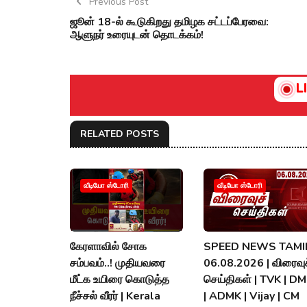
Previous Post
ஜூன் 18-ல் கூடுகிறது தமிழக சட்டப்பேரவை:
ஆளுநர் உரையுடன் தொடக்கம்!
L
RELATED POSTS
வீடியோ ஸ்டோரி
வீடியோ ஸ்டோரி
கேரளாவில் சோக
SPEED NEWS TAMIL
சம்பவம்..! முதியவரை
06.08.2026 | விரைவுச
மீட்க உயிரை கொடுத்த
செய்திகள் | TVK | D
நீச்சல் வீரர் | Kerala
| ADMK | Vijay | CM