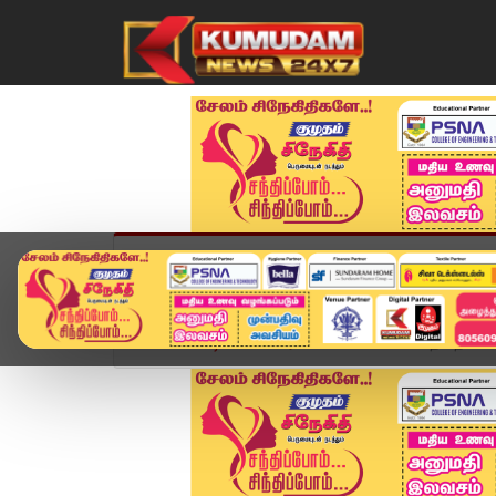
முகப்பு
விளையாட்டு
அண்மை
தமிழ்நாட
Home
வீடியோ ஸ்டோரி
"கல்விக்கட்டணத்தை கட்டா