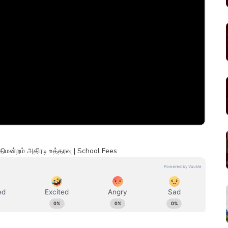
ிமன்றம் அதிரடி உத்தரவு | School Fees