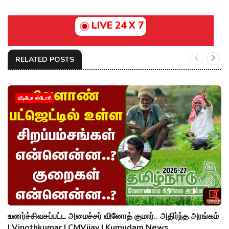
LIVE 24 X 7
RELATED POSTS
வீடியோ ஸ்டோரி
உணர்ச்சிவசப்பட்ட அமைச்சர் வினோத் குமார்.. அதிர்ந்த அரங்கம்
| Vinothkumar | CMVijay | Kumudam News