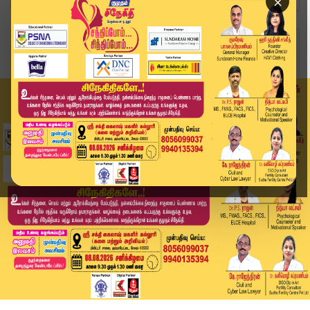
×
Home
வீடியோ ஸ்டோரி
சர்ச்சுக்கு சென்றவர்களின் வீடுகளை குறிவைத்து கொ...