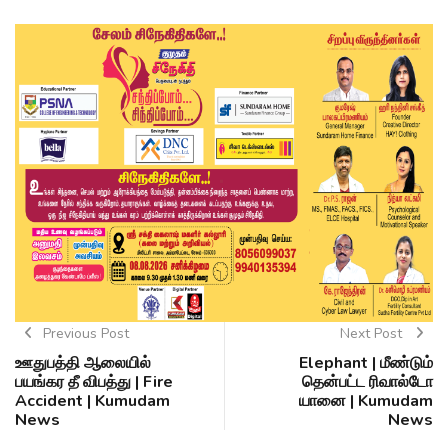
Previous Post
Next Post
ஊதுபத்தி ஆலையில்
Elephant | மீண்டும்
பயங்கர தீ விபத்து | Fire
தென்பட்ட ரிவால்டோ
Accident | Kumudam
யானை | Kumudam
News
News