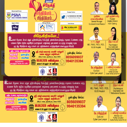
×
Home
வீடியோ ஸ்டோரி
அதிமுக - பாமக நாளை தொகுதி பங்கீடு பேச்சுவார்த்த...