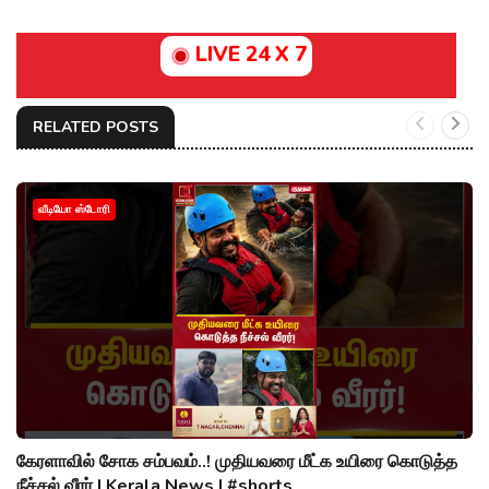
LIVE 24 X 7
RELATED POSTS
வீடியோ ஸ்டோரி
கேரளாவில் சோக சம்பவம்..! முதியவரை மீட்க உயிரை கொடுத்த
நீச்சல் வீரர் | Kerala News | #shorts