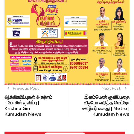
Previous Post
Next Post
ஆக்கிரமிப்புகள் அகற்றம்
இளம்பெண் குளிப்பதை
- போலீஸ் குவிப்பு |
வீடியோ எடுத்த மெட்ரோ
Krishna Giri |
ஊழியர் கைது | Metro |
Kumudam News
Kumudam News