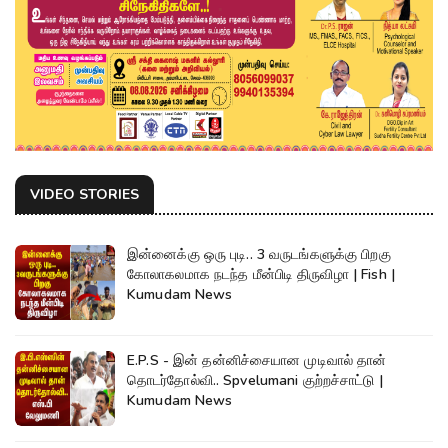
VIDEO STORIES
இன்னைக்கு ஒரு புடி.. 3 வருடங்களுக்கு பிறகு
கோலாகலமாக நடந்த மீன்பிடி திருவிழா | Fish |
Kumudam News
E.P.S - இன் தன்னிச்சையான முடிவால் தான்
தொடர்தோல்வி.. Spvelumani குற்றச்சாட்டு |
Kumudam News