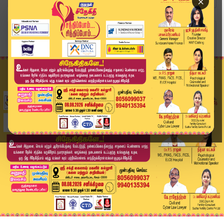
×
Home
வீடியோ ஸ்டோரி
“திரிஷா வீட்டிற்கு மீண்டும் வெடிகுண்டு மிரட்டல்...