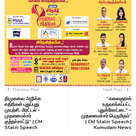
Previous Post
Next Post
திமுகவை அழிக்க
“கலைஞரால்
எதிரிகள் புதுப்புது
உருவாக்கப்பட்ட
முயற்சி, மிரட்டல் –
புதுக்கோட்டை" –
முதலமைச்சர்
முதலமைச்சர் பெருமிதம்”
குற்றச்சாட்டு” | CM
| CM Stalin Speech |
Stalin Speech
Kumudam News