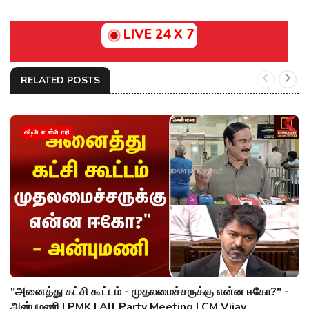
LIVE 24 X 7
RELATED POSTS
வீடியோ ஸ்டோரி
"அனைத்து கட்சி கூட்டம் - முதலமைச்சருக்கு என்ன ஈகோ?" -
அன்புமணி | PMK | All Party Meeting | CM Vijay