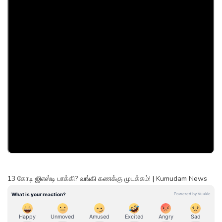
13 கோடி ஜிஎஸ்டி பாக்கி? வங்கி கணக்கு முடக்கம்! | Kumudam News