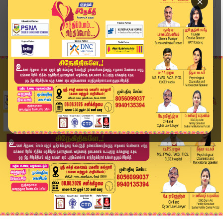
×
Home
வீடியோ ஸ்டோரி
13 கோடி ஜிஎஸ்டி பாக்கி? வங்கி கணக்கு முடக்கம்! ...