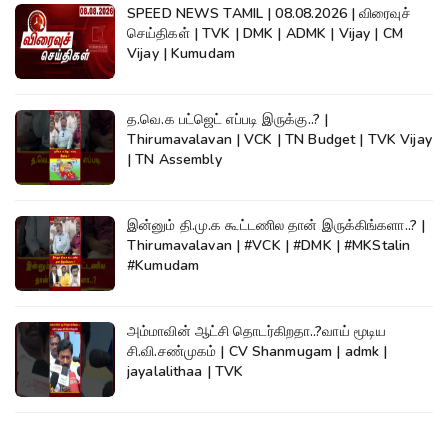
SPEED NEWS TAMIL | 08.08.2026 | விரைவுச்
செய்திகள் | TVK | DMK | ADMK | Vijay | CM
Vijay | Kumudam
த.வெ.க பட்ஜெட் எப்படி இருக்கு..? |
Thirumavalavan | VCK | TN Budget | TVK Vijay
| TN Assembly
இன்னும் தி.மு.க கூட்டணில தான் இருக்கிங்களா..? |
Thirumavalavan | #VCK | #DMK | #MKStalin
#Kumudam
அம்மாவின் ஆட்சி தொடர்கிறதா..?வாய் மூடிய
சி.வி.சண்முகம் | CV Shanmugam | admk |
jayalalithaa | TVK