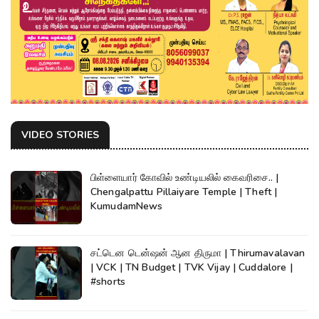
VIDEO STORIES
பிள்ளையார் கோவில் உண்டியலில் கைவரிசை.. |
Chengalpattu Pillaiyare Temple | Theft |
KumudamNews
சட்டென டென்ஷன் ஆன திருமா | Thirumavalavan
| VCK | TN Budget | TVK Vijay | Cuddalore |
#shorts