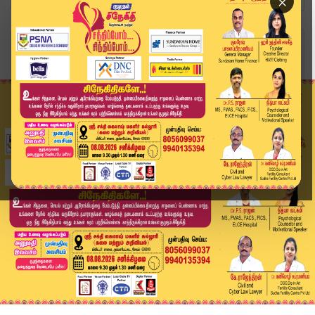
×
Home
வீடியோ ஸ்டோரி
பாஜகவினர் அதிரடி கைது | Thiruparankundram Case ...