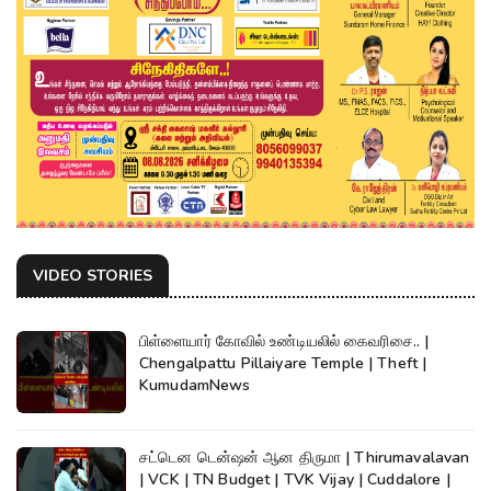
VIDEO STORIES
பிள்ளையார் கோவில் உண்டியலில் கைவரிசை.. |
Chengalpattu Pillaiyare Temple | Theft |
KumudamNews
சட்டென டென்ஷன் ஆன திருமா | Thirumavalavan
| VCK | TN Budget | TVK Vijay | Cuddalore |