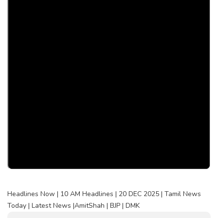
Headlines Now | 10 AM Headlines | 20 DEC 2025 | Tamil News
Today | Latest News |AmitShah | BJP | DMK