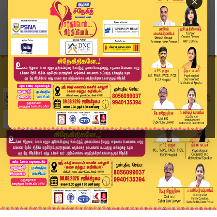
×
Home
வீடியோ ஸ்டோரி
விரைவில் ரூ.1,000 உரிமைத்தொகை - முதலமைச்சர் | T...