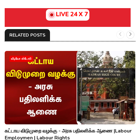
LIVE 24 X 7
RELATED POSTS
வீடியோ ஸ்டோரி
கட்டாய விடுமுறை வழக்கு - அரசு பதிலளிக்க ஆணை |Labour
Employmen | Labour Rights