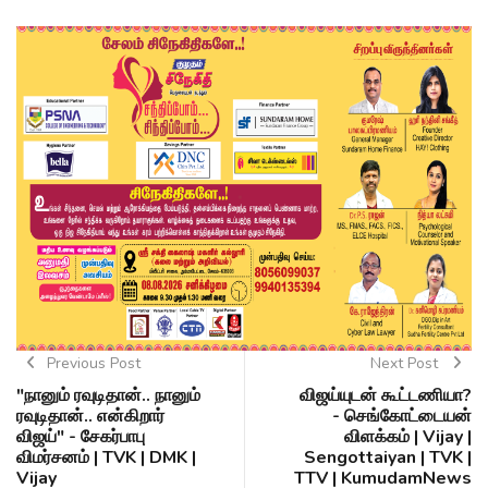
Previous Post
Next Post
"நானும் ரவுடிதான்.. நானும்
விஜய்யுடன் கூட்டணியா?
ரவுடிதான்.. என்கிறார்
- செங்கோட்டையன்
விஜய்" - சேகர்பாபு
விளக்கம் | Vijay |
விமர்சனம் | TVK | DMK |
Sengottaiyan | TVK |
Vijay
TTV | KumudamNews