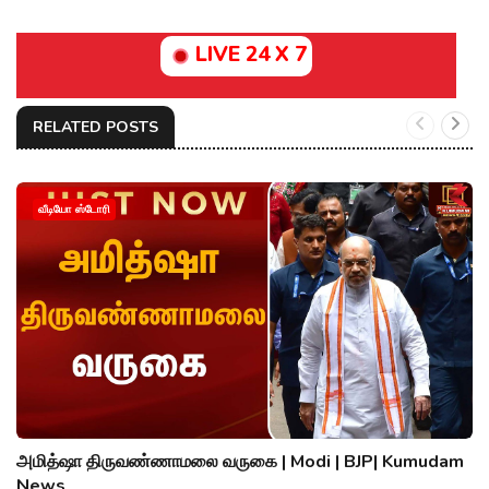
LIVE 24 X 7
RELATED POSTS
வீடியோ ஸ்டோரி
அமித்ஷா திருவண்ணாமலை வருகை | Modi | BJP| Kumudam
News