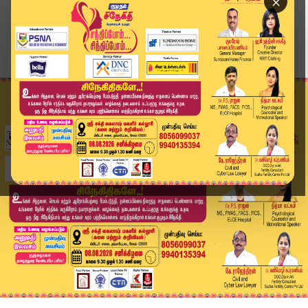
×
Home
வீடியோ ஸ்டோரி
திமுக 75 அறிவுத்திருவிழா..! முதலமைச்சர் ஸ்டாலின...