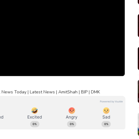
l News Today | Latest News | AmitShah | BJP | DMK