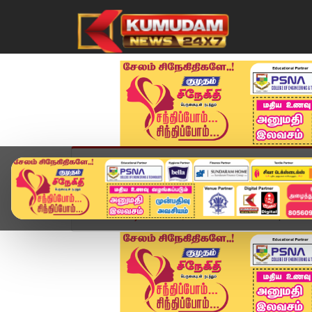
முகப்பு
விளையாட்டு
அண்மை
தமிழ்நாட
Home
வீடியோ ஸ்டோரி
Headlines Now | 6 PM He