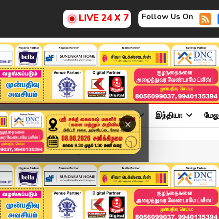
Follow Us On
LIVE 24 X 7
ு
சினிமா
அரசியல்
விளையாட்டு
இந்தியா
மேல
×
adlines | 17 DEC 2025 | ...