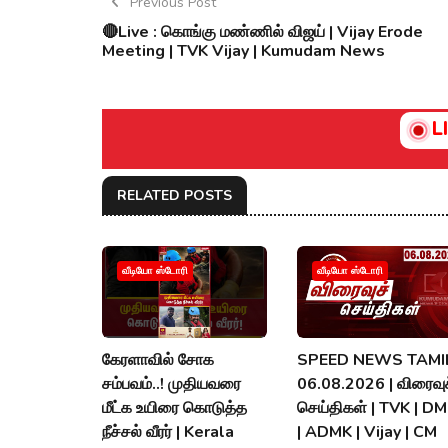
Previous Post
🔴Live : கொங்கு மண்ணில் விஜய் | Vijay Erode
Meeting | TVK Vijay | Kumudam News
L
RELATED POSTS
வீடியோ ஸ்டோரி
வீடியோ ஸ்டோரி
கேரளாவில் சோக
SPEED NEWS TAMIL
சம்பவம்..! முதியவரை
06.08.2026 | விரைவுச
மீட்க உயிரை கொடுத்த
செய்திகள் | TVK | D
நீச்சல் வீரர் | Kerala
| ADMK | Vijay | CM