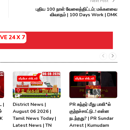
Next Post
புதிய 100 நாள் வேலைத்திட்டம்; மக்களவை
விவாதம் | 100 Days Work | DMK
IVE 24 X 7
வீடியோ ஸ்டோரி
வீடியோ ஸ்டோரி
 |
District News |
PR சுந்தர் மீது பாலி*ல்
நி
்
August 06 2026 |
குற்றச்சாட்டு..! என்ன
த
MK
Tamil News Today |
நடந்தது? | PR Sundar
மு
Latest News | TN
Arrest | Kumudam
K