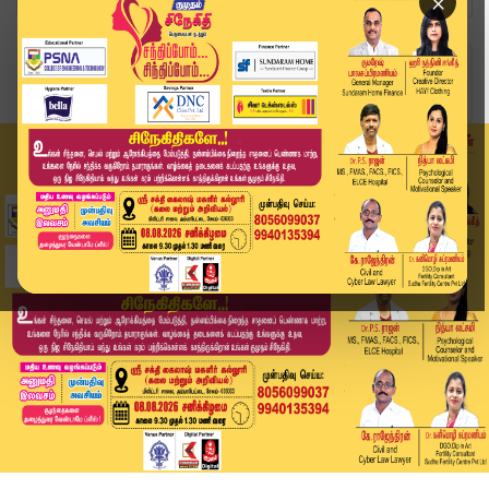
×
Home
வீடியோ ஸ்டோரி
தவெக பொதுச்செயலாளருக்கு மாலை அணிவிப்பதில் வாக்க...