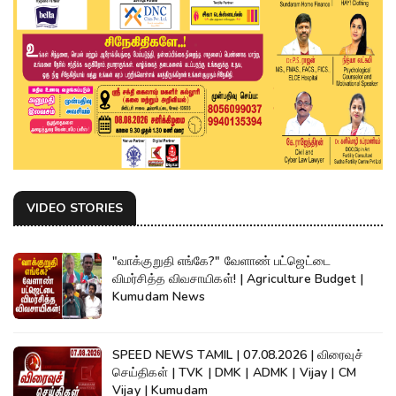
VIDEO STORIES
"வாக்குறுதி எங்கே?" வேளாண் பட்ஜெட்டை
விமர்சித்த விவசாயிகள்! | Agriculture Budget |
Kumudam News
SPEED NEWS TAMIL | 07.08.2026 | விரைவுச்
செய்திகள் | TVK | DMK | ADMK | Vijay | CM
Vijay | Kumudam