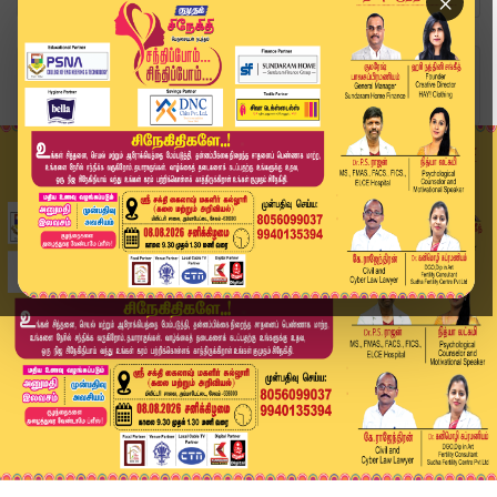
×
Home
வீடியோ ஸ்டோரி
10 நாட்களாக மழைநீர் தேங்கியுள்ள அவலம் | Rain | ...