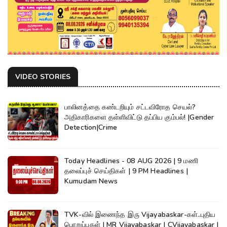
VIDEO STORIES
பாலினத்தை கண்டறியும் சட்டவிரோத செயல்?
அதிகாரிகளை தள்ளிவிட்டு தப்பிய கும்பல்! |Gender
Detection|Crime
Today Headlines - 08 AUG 2026 | 9 மணி
தலைப்புச் செய்திகள் | 9 PM Headlines |
Kumudam News
TVK-வில் இணைந்த இரு Vijayabaskar-கள்..புதிய
பொறுப்புகள் | MR Vijayabaskar | CVijayabaskar |