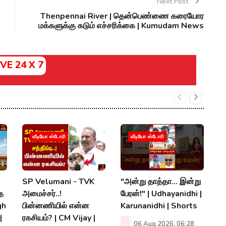
Next Post
Thenpennai River | தென்பெண்ணை கரையோர
மக்களுக்கு கடும் எச்சரிக்கை | Kumudam News
IVE 24 X 7
ஆ
வீடியோ ஸ்டோரி
வீடியோ ஸ்டோரி
ஆ
ம
|
SP Velumani - TVK
"அன்று தாத்தா... இன்று
S
்த
அமைச்சர்..!
பேரன்!" | Udhayanidhi |
gh
பின்னணியில் என்ன
Karunanidhi | Shorts
P
|
ரகசியம்? | CM Vijay |
06 Aug 2026, 06:28