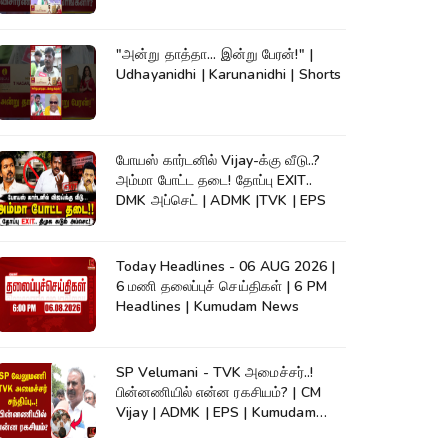
News #shorts
"அன்று தாத்தா... இன்று பேரன்!" |
Udhayanidhi | Karunanidhi | Shorts
போயஸ் கார்டனில் Vijay-க்கு வீடு..?
அம்மா போட்ட தடை! தோப்பு EXIT..
DMK அப்செட் | ADMK |TVK | EPS
Today Headlines - 06 AUG 2026 |
6 மணி தலைப்புச் செய்திகள் | 6 PM
Headlines | Kumudam News
SP Velumani - TVK அமைச்சர்..!
பின்னணியில் என்ன ரகசியம்? | CM
Vijay | ADMK | EPS | Kumudam
News