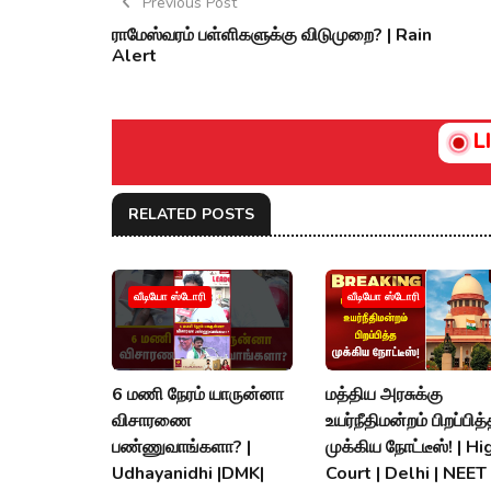
Previous Post
ராமேஸ்வரம் பள்ளிகளுக்கு விடுமுறை? | Rain
Alert
L
RELATED POSTS
வீடியோ ஸ்டோரி
வீடியோ ஸ்டோரி
6 மணி நேரம் யாருன்னா
மத்திய அரசுக்கு
விசாரணை
உயர்நீதிமன்றம் பிறப்பித
பண்ணுவாங்களா? |
முக்கிய நோட்டீஸ்! | Hi
Udhayanidhi |DMK|
Court | Delhi | NEET 