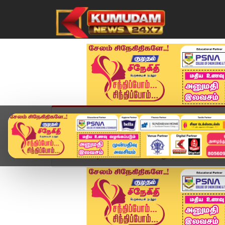
முகப்பு
விளையாட்டு
அண்மை
தமிழ்நாட
Home
வீடியோ ஸ்டோரி
இன்று புயல் உருவாக வாய்ப்ப