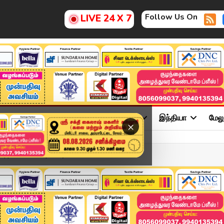
Follow Us On
LIVE 24 X 7
ு
சினிமா
அரசியல்
விளையாட்டு
இந்தியா
மேல
×
ு | Rain Alert | Seny...