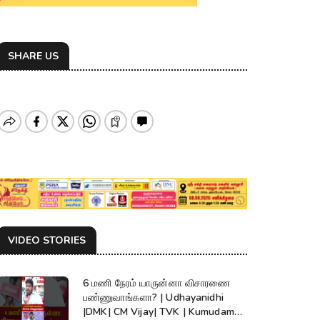
SHARE US
VIDEO STORIES
6 மணி நேரம் யாருன்னா விசாரணை
பண்ணுவாங்களா? | Udhayanidhi
|DMK| CM Vijay| TVK | Kumudam