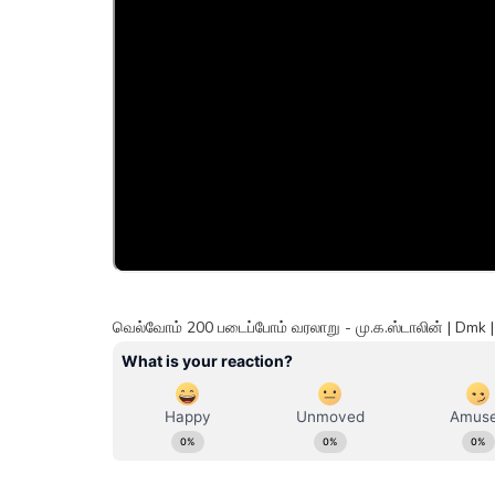
வெல்வோம் 200 படைப்போம் வரலாறு - மு.க.ஸ்டாலின் | Dmk