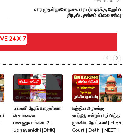
Next Post
வார முதல் நாளே நகை பிரியர்களுக்கு ஹேப்பி
நியூஸ்.. தங்கம் விலை சரிவு!
IVE 24 X 7
S
வீடியோ ஸ்டோரி
வீடியோ ஸ்டோரி
அ
ப
ரக
6 மணி நேரம் யாருன்னா
மத்திய அரசுக்கு
A
di
விசாரணை
உயர்நீதிமன்றம் பிறப்பித்த
K
 |
பண்ணுவாங்களா? |
முக்கிய நோட்டீஸ்! | High
Udhayanidhi |DMK|
Court | Delhi | NEET |
P