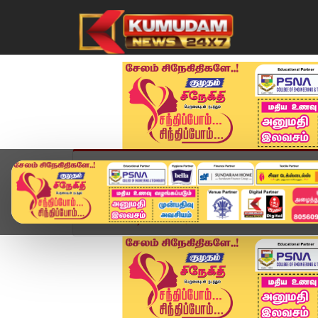
முகப்பு
விளையாட்டு
அண்மை
தமிழ்நாட
Home
வீடியோ ஸ்டோரி
வெல்வோம் 200 படைப்போம் வ