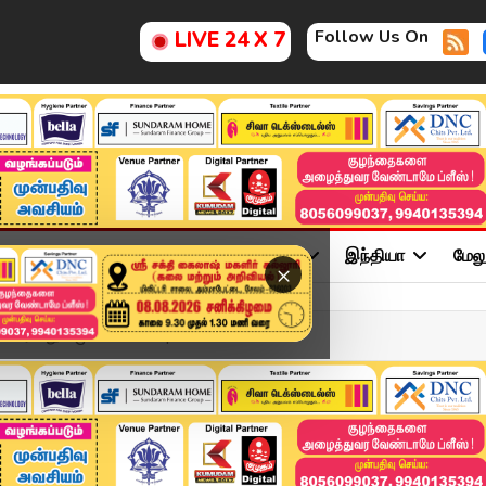
Follow Us On
LIVE 24 X 7
ு
சினிமா
அரசியல்
விளையாட்டு
இந்தியா
மேல
×
ரலாறு - மு.க.ஸ்டாலின் |...