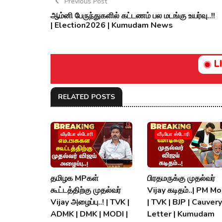
Previous Post
ஆம்னி பேருந்துகளில் கட்டணம் பல மடங்கு உயர்வு..!!
| Election2026 | Kumudam News
L
RELATED POSTS
வீடியோ ஸ்டோரி
வீடியோ ஸ்டோரி
தமிழக MPகள்
பிரதமருக்கு முதல்வர்
கூட்டத்திற்கு முதல்வர்
Vijay கடிதம்..| PM Mo
Vijay அழைப்பு..! | TVK |
| TVK | BJP | Cauvery
ADMK | DMK | MODI |
Letter | Kumudam