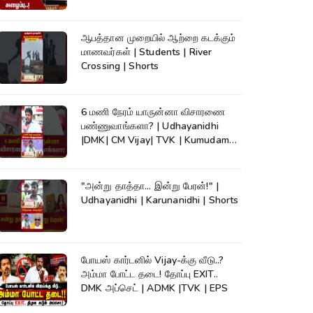
ஆபத்தான முறையில் ஆற்றை கடக்கும்
மாணவர்கள் | Students | River
Crossing | Shorts
6 மணி நேரம் யாருன்னா விசாரணை
பண்ணுவாங்களா? | Udhayanidhi
|DMK| CM Vijay| TVK | Kumudam
News #shorts
"அன்று தாத்தா... இன்று பேரன்!" |
Udhayanidhi | Karunanidhi | Shorts
போயஸ் கார்டனில் Vijay-க்கு வீடு..?
அம்மா போட்ட தடை! தோப்பு EXIT..
DMK அப்செட் | ADMK |TVK | EPS