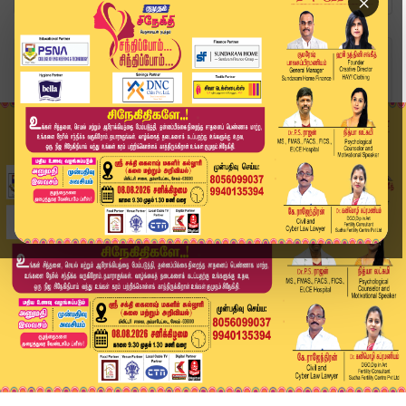
×
Home
வீடியோ ஸ்டோரி
BREAKING : சென்னையில் தவெக வேட்பாளர்களை... விஜய...