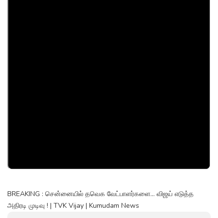
BREAKING : சென்னையில் தவெக வேட்பாளர்களை... விஜய் எடுத்த
அதிரடி முடிவு ! | TVK Vijay | Kumudam News