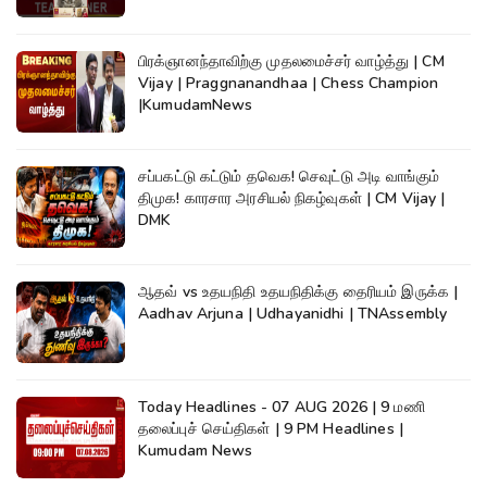
பிரக்ஞானந்தாவிற்கு முதலமைச்சர் வாழ்த்து | CM
Vijay | Praggnanandhaa | Chess Champion
|KumudamNews
சப்பகட்டு கட்டும் தவெக! செவுட்டு அடி வாங்கும்
திமுக! காரசார அரசியல் நிகழ்வுகள் | CM Vijay |
DMK
ஆதவ் vs உதயநிதி உதயநிதிக்கு தைரியம் இருக்க |
Aadhav Arjuna | Udhayanidhi | TNAssembly
Today Headlines - 07 AUG 2026 | 9 மணி
தலைப்புச் செய்திகள் | 9 PM Headlines |
Kumudam News