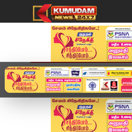
முகப்பு
விளையாட்டு
அண்மை
தமிழ்நாட
Home
வீடியோ ஸ்டோரி
சர்ச்சையான லலித் மோடியின்