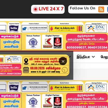
Follow Us On
LIVE 24 X 7
ு
சினிமா
அரசியல்
விளையாட்டு
இந்தியா
மேல
×
 பேச்சு.. மன்னிப்பு கே...