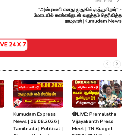
Next Post
"அன்புமணி எனது முதுகில் குத்துகிறார்" -
மேடையில் கண்ணீருடன் வருத்தம் தெரிவித்த
ராமதாஸ் |Kumudam News
IVE 24 X 7

வீடியோ ஸ்டோரி
வீடியோ ஸ்டோரி
H
2
தல
Kumudam Express
🔴LIVE: Premalatha
0
G
News | 06.08.2026 |
Vijayakanth Press
K
Tamilnadu | Political |
Meet | TN Budget