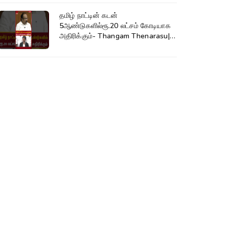
தமிழ் நாட்டின் கடன்
5ஆண்டுகளில்ரூ.20 லட்சம் கோடியாக
அதிரிக்கும்- Thangam Thenarasu|
CM Vijay #shorts