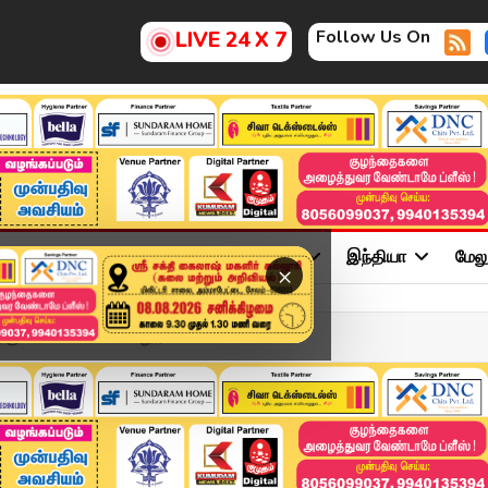
Follow Us On
LIVE 24 X 7
ு
சினிமா
அரசியல்
விளையாட்டு
இந்தியா
மேல
×
சாலையில் பல கி.மீ. தூரம்...