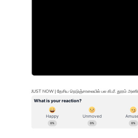
JUST NOW | தேசிய நெடுஞ்சாலையில் பல கி.மீ. தூரம் அணிவக