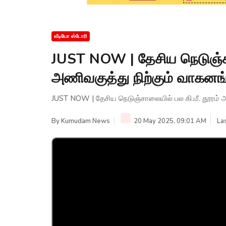
வீடியோ ஸ்டோரி
JUST NOW | தேசிய நெடுஞ்சா
அணிவகுத்து நிற்கும் வாகனங்க
JUST NOW | தேசிய நெடுஞ்சாலையில் பல கி.மீ. தூரம் அண
By
Kumudam News
20 May 2025, 09:01 AM
La