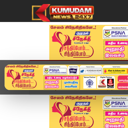
முகப்பு
விளையாட்டு
அண்மை
தமிழ்நாட
Home
வீடியோ ஸ்டோரி
JUST NOW | தேசிய நெடுஞ்