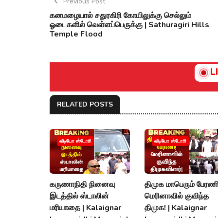
Previous Post
கனமழையால் சதுரகிரி கோயிலுக்கு செல்லும்
ஓடைகளில் வெள்ளப்பெருக்கு | Sathuragiri Hills
Temple Flood
L
RELATED POSTS
வீடியோ ஸ்டோரி
வீடியோ ஸ்டோரி
கருணாநிதி நினைவு
திமுக மாபெரும் பேரணி
இடத்தில் ஸ்டாலின்
மெரினாவில் குவிந்த
மரியாதை | Kalaignar
திமுக! | Kalaignar