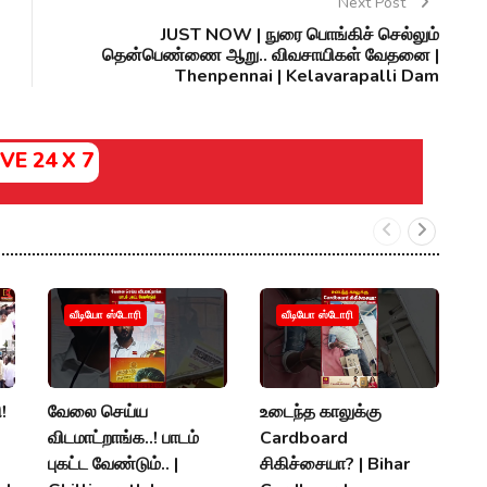
Next Post
JUST NOW | நுரை பொங்கிச் செல்லும்
தென்பெண்ணை ஆறு.. விவசாயிகள் வேதனை |
Thenpennai | Kelavarapalli Dam
IVE 24 X 7
ம
வீடியோ ஸ்டோரி
வீடியோ ஸ்டோரி
த
உ
ப
!
வேலை செய்ய
உடைந்த காலுக்கு
M
விடமாட்றாங்க..! பாடம்
Cardboard
K
புகட்ட வேண்டும்.. |
சிகிச்சையா? | Bihar