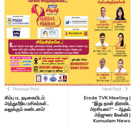
Previous Post
Next Post
சிம்பு பட நடிகையிடம்
Erode TVK Meeting |
அத்துமீறிய ரசிகர்கள்..
“இது தான் திராவிட
வலுக்கும் கண்டனம்!
அரசியலா?” – ஆதவ்
அர்ஜுனா கேள்வி |
Kumudam News