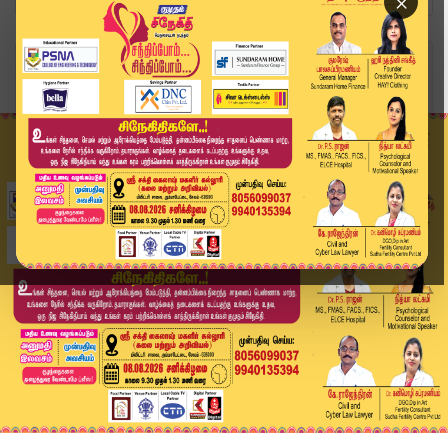
×
Home
வீடியோ ஸ்டோரி
Erode TVK Meeting | “தலைவர் வரார்… நல்லது செய்ய...