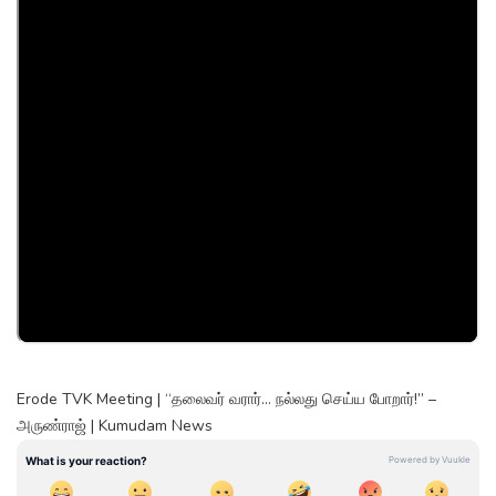
Erode TVK Meeting | “தலைவர் வரார்… நல்லது செய்ய போறார்!” –
அருண்ராஜ் | Kumudam News