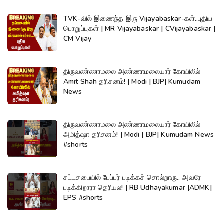
TVK-வில் இணைந்த இரு Vijayabaskar-கள்..புதிய
பொறுப்புகள் | MR Vijayabaskar | CVijayabaskar |
CM Vijay
திருவண்ணாமலை அண்ணாமலையார் கோயிலில்
Amit Shah தரிசனம்! | Modi | BJP| Kumudam
News
திருவண்ணாமலை அண்ணாமலையார் கோயிலில்
அமித்ஷா தரிசனம்! | Modi | BJP| Kumudam News
#shorts
சட்டசபையில் பேப்பர் படிக்கச் சொல்றாரு.. அவரே
படிக்கிறாரா தெரியல! | RB Udhayakumar |ADMK|
EPS #shorts