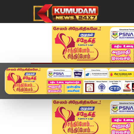
முகப்பு
விளையாட்டு
அண்மை
தமிழ்நாட
Home
வீடியோ ஸ்டோரி
ADMK | DMK | “முகமுகமா