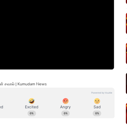
லின் சவால் | Kumudam News