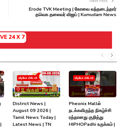
Next Post
Erode TVK Meeting | கோவை வந்தடைந்தார்
தவெக தலைவர் விஜய் | Kumudam News
IVE 24 X 7
வீடியோ ஸ்டோரி
வீடியோ ஸ்டோரி
ு
District News |
Pheonix Mallல்
வ
August 09 2026 |
நடக்கவிருந்த நிகழ்ச்சி
ம
Tamil News Today |
ரத்தானது குறித்து
பக
|
Latest News | TN
HIPHOPadhi உருக்கம் |
T