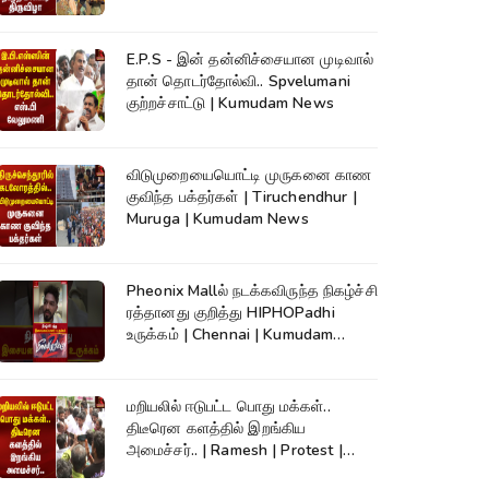
Kumudam News
E.P.S - இன் தன்னிச்சையான முடிவால்
தான் தொடர்தோல்வி.. Spvelumani
குற்றச்சாட்டு | Kumudam News
விடுமுறையையொட்டி முருகனை காண
குவிந்த பக்தர்கள் | Tiruchendhur |
Muruga | Kumudam News
Pheonix Mallல் நடக்கவிருந்த நிகழ்ச்சி
ரத்தானது குறித்து HIPHOPadhi
உருக்கம் | Chennai | Kumudam
News
மறியலில் ஈடுபட்ட பொது மக்கள்..
திடீரென களத்தில் இறங்கிய
அமைச்சர்.. | Ramesh | Protest |
Kumudam News