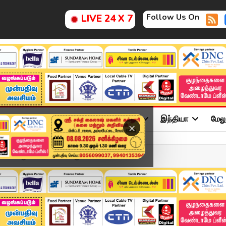
Follow Us On
LIVE 24 X 7
ு
சினிமா
அரசியல்
விளையாட்டு
இந்தியா
மேல
×
க வாருங்கள்” – EPS-க்கு ஸ...