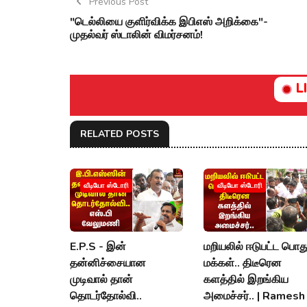
Previous Post
"டெல்லியை குளிர்விக்க இபிஎஸ் அறிக்கை"-
முதல்வர் ஸ்டாலின் விமர்சனம்!
L
RELATED POSTS
வீடியோ ஸ்டோரி
வீடியோ ஸ்டோரி
E.P.S - இன்
மறியலில் ஈடுபட்ட பொத
தன்னிச்சையான
மக்கள்.. திடீரென
முடிவால் தான்
களத்தில் இறங்கிய
தொடர்தோல்வி..
அமைச்சர்.. | Ramesh 