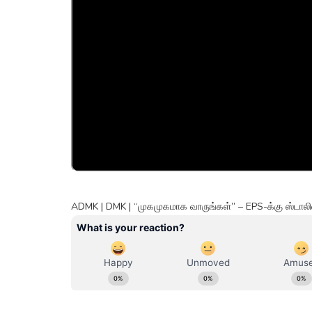
ADMK | DMK | “முகமுகமாக வாருங்கள்” – EPS-க்கு ஸ்டா