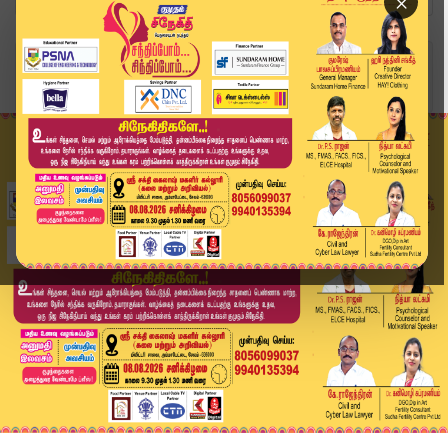
×
Home
வீடியோ ஸ்டோரி
களைகட்டும் முதல்வர் நிகழ்ச்சி...வருகை தரும் முக...