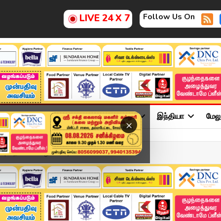
Follow Us On
LIVE 24 X 7
ு
சினிமா
அரசியல்
விளையாட்டு
இந்தியா
மேல
×
| மிதமான மழை பெய்யும் - ...