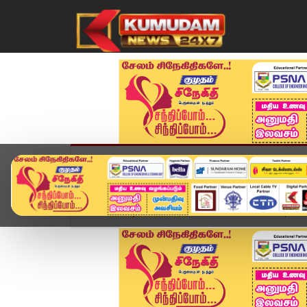
முகப்பு
விளையாட்டு
அண்மை
தமிழ்நாட
Home
வீடியோ ஸ்டோரி
Tamil Nadu Rain Update 