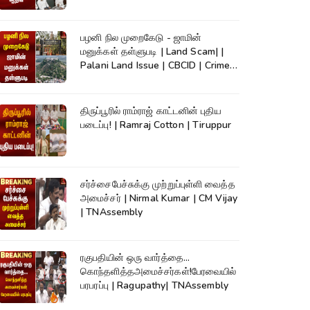
TVK
பழனி நில முறைகேடு - ஜாமின்
மனுக்கள் தள்ளுபடி | Land Scam| |
Palani Land Issue | CBCID | Crime
News
திருப்பூரில் ராம்ராஜ் காட்டனின் புதிய
படைப்பு! | Ramraj Cotton | Tiruppur
சர்ச்சைபேச்சுக்கு முற்றுப்புள்ளி வைத்த
அமைச்சர் | Nirmal Kumar | CM Vijay
| TNAssembly
ரகுபதியின் ஒரு வார்த்தை...
கொந்தளித்தஅமைச்சர்கள்!பேரவையில்
பரபரப்பு | Ragupathy| TNAssembly