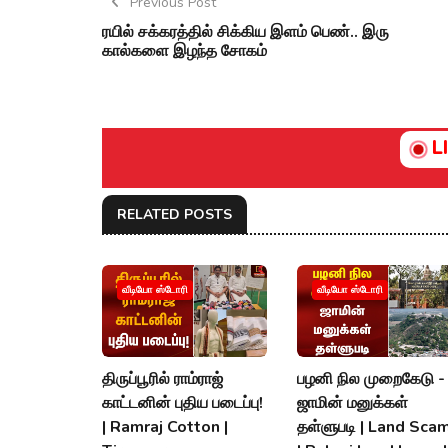
Previous Post
ரயில் சக்கரத்தில் சிக்கிய இளம் பெண்.. இரு
கால்களை இழந்த சோகம்
L
RELATED POSTS
வீடியோ ஸ்டோரி
வீடியோ ஸ்டோரி
திருப்பூரில் ராம்ராஜ்
பழனி நில முறைகேடு -
காட்டனின் புதிய படைப்பு!
ஜாமின் மனுக்கள்
| Ramraj Cotton |
தள்ளுபடி | Land Scam