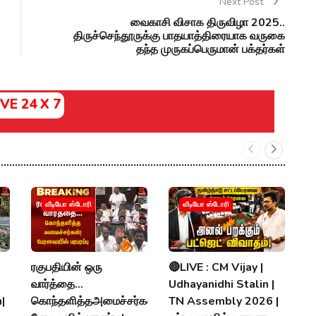
Next Post
வைகாசி விசாக திருவிழா 2025..
திருச்செந்தூருக்கு பாதயாத்திரையாக வருகை
தந்த முருகப்பெருமான் பக்தர்கள்
IVE 24 X 7
வ
வீடியோ ஸ்டோரி
வீடியோ ஸ்டோரி
ரொ
ப
ர
ரகுபதியின் ஒரு
🔴LIVE : CM Vijay |
V
வார்த்தை...
Udhayanidhi Stalin |
|
கொந்தளித்தஅமைச்சர்கள்!
TN Assembly 2026 |
P