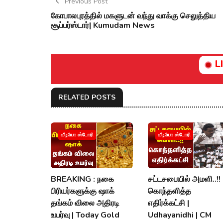
Previous Post
கோபாலபுரத்தில் மகளுடன் வந்து வாக்கு செலுத்திய
சூப்பர்ஸ்டார்| Kumudam News
L
RELATED POSTS
வீடியோ ஸ்டோரி
வீடியோ ஸ்டோரி
BREAKING : நகை
சட்டசபையில் அமளி..!!
பிரியர்களுக்கு ஷாக்
கொந்தளித்த
தங்கம் விலை அதிரடி
எதிர்க்கட்சி |
உயர்வு | Today Gold
Udhayanidhi | CM