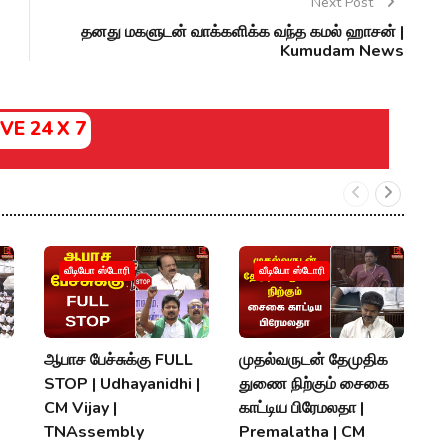
Next Post
தனது மகளுடன் வாக்களிக்க வந்த கமல் ஹாசன் |
Kumudam News
IVE 24 X 7
‘
வீடியோ ஸ்டோரி
வீடியோ ஸ்டோரி
வந
க
ச
ஆபாச பேச்சுக்கு FULL
முதல்வருடன் தேமுதிக
S
STOP | Udhayanidhi |
துணை நிற்கும் சைகை
V
CM Vijay |
காட்டிய பிரேமலதா |
TNAssembly
Premalatha | CM
P