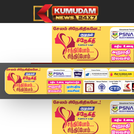
முகப்பு
விளையாட்டு
அண்மை
தமிழ்நாட
Home
வீடியோ ஸ்டோரி
நீலாங்கரை வாக்குச்சாவடியி