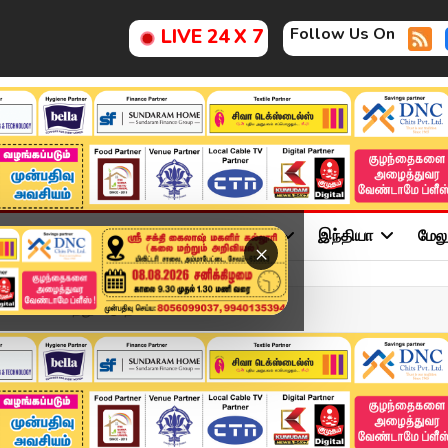
Follow Us On
LIVE 24 X 7
ு
சினிமா
அரசியல்
விளையாட்டு
இந்தியா
மேல
×
ல் வாக்களித்து வீடு தி...