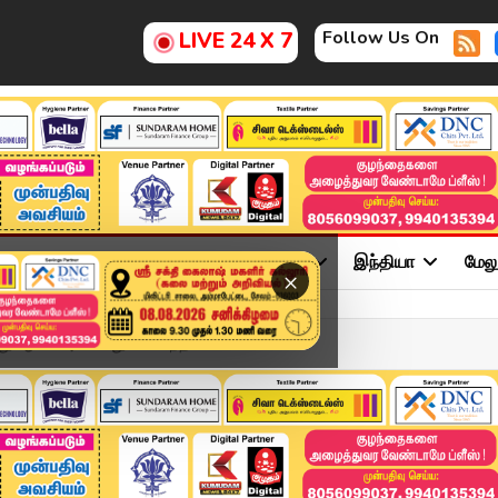
Follow Us On
LIVE 24 X 7
ு
சினிமா
அரசியல்
விளையாட்டு
இந்தியா
மேல
×
 ஆட்சி அமைப்பது என சிந்தி...