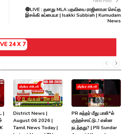
Next Post
🔴LIVE : தனது MLA பதவியை ராஜினாமா செய்த
இசக்கி சுப்பையா | Isakki Subbiah | Kumudam
News
IVE 24 X 7
வீடியோ ஸ்டோரி
வீடியோ ஸ்டோரி
 |
District News |
PR சுந்தர் மீது பாலி*ல்
நி
்
August 06 2026 |
குற்றச்சாட்டு..! என்ன
த
MK
Tamil News Today |
நடந்தது? | PR Sundar
மு