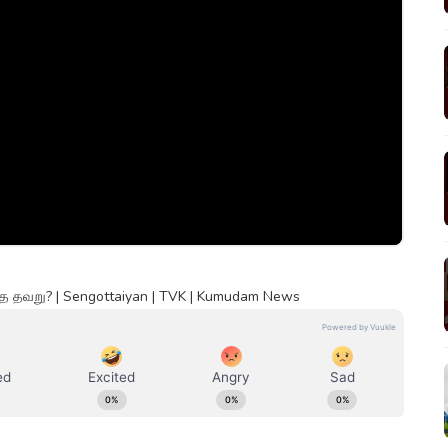
தே தவறு? | Sengottaiyan | TVK | Kumudam News