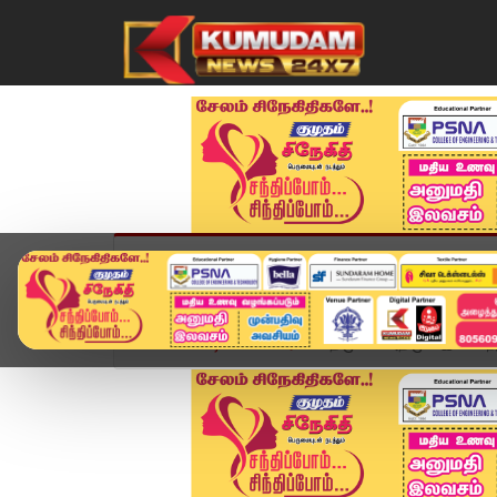
முகப்பு
விளையாட்டு
அண்மை
தமிழ்நாட
Home
வீடியோ ஸ்டோரி
திமுக - அதிமுக இணைந்து