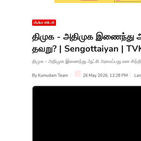
வீடியோ ஸ்டோரி
திமுக - அதிமுக இணைந்து ஆட
தவறு? | Sengottaiyan | T
திமுக - அதிமுக இணைந்து ஆட்சி அமைப்பது என சிந்த
By
Kumudam Team
26 May 2026, 12:28 PM
Las