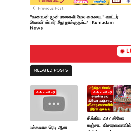
Previous Post
"கணவன் முன் மனைவி மேல கையை." வாட்டர்
மெலன் ஸ்டார் மீது தாக்குதல்..? | Kumudam
News
L
RELATED POSTS
வீடியோ ஸ்டோரி
வீடியோ ஸ்டோரி
சிக்கிய 297 கிலோ
கஞ்சா.. விசாரணையில
பக்கவாக ரெடி ஆன