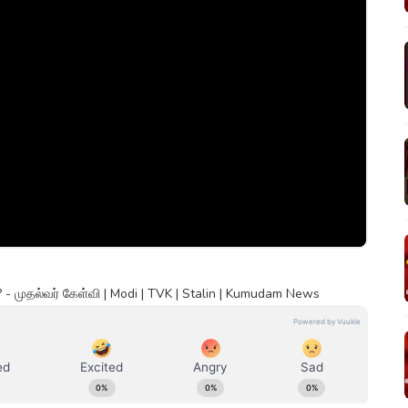
ுதல்வர் கேள்வி | Modi | TVK | Stalin | Kumudam News