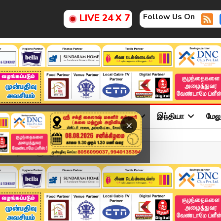
Follow Us On
LIVE 24 X 7
ு
சினிமா
அரசியல்
விளையாட்டு
இந்தியா
மேல
×
்மாநிலங்களுக்கு தண்டனையா? -...