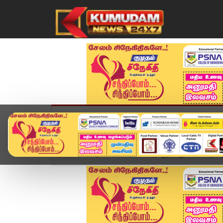
முகப்பு
விளையாட்டு
அண்மை
தமிழ்நாட
Home
வீடியோ ஸ்டோரி
தொகுதி மறுவரையறை தென