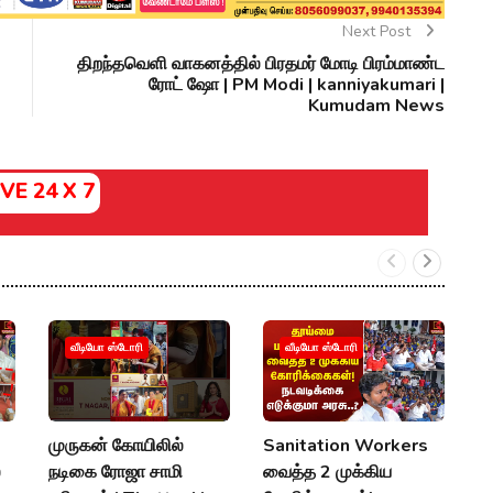
Next Post
திறந்தவெளி வாகனத்தில் பிரதமர் மோடி பிரம்மாண்ட
ரோட் ஷோ | PM Modi | kanniyakumari |
Kumudam News
IVE 24 X 7
வீடியோ ஸ்டோரி
வீடியோ ஸ்டோரி
முருகன் கோயிலில்
Sanitation Workers
2
்
நடிகை ரோஜா சாமி
வைத்த 2 முக்கிய
தி