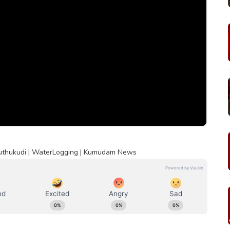
 Thuthukudi | WaterLogging | Kumudam News