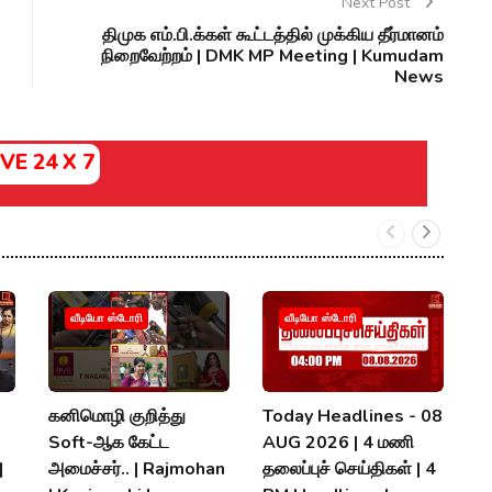
Next Post
திமுக எம்.பி.க்கள் கூட்டத்தில் முக்கிய தீர்மானம்
நிறைவேற்றம் | DMK MP Meeting | Kumudam
News
IVE 24 X 7
வீடியோ ஸ்டோரி
வீடியோ ஸ்டோரி
கனிமொழி குறித்து
Today Headlines - 08
க
Soft-ஆக கேட்ட
AUG 2026 | 4 மணி
த
|
அமைச்சர்.. | Rajmohan
தலைப்புச் செய்திகள் | 4
D