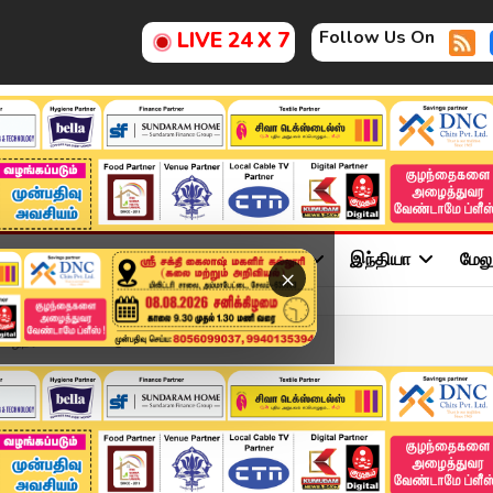
Follow Us On
LIVE 24 X 7
ு
சினிமா
அரசியல்
விளையாட்டு
இந்தியா
மேல
×
ைநீர் – மக்கள் கடும் ...