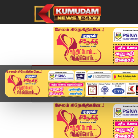
முகப்பு
விளையாட்டு
அண்மை
தமிழ்நாட
Home
வீடியோ ஸ்டோரி
குடியிருப்புகளை சூழ்ந்த மழ