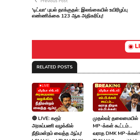
Previous Post
'டிட்வா' புயல் தாக்குதல்: இலங்கையில் உயிரிழப்பு
எண்ணிக்கை 123 ஆக அதிகரிப்பு!
L
RELATED POSTS
வீடியோ ஸ்டோரி
வீடியோ ஸ்டோரி
🔴 LIVE: கரூர்
முதல்வர் தலைமையில்
அரசுப்பணி வழக்கில்
MP-க்கள் கூட்டம்...
நீதிமன்றம் வைத்த ஆப்பு!
வராத DMK MP-க்கள்!